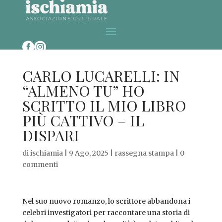


CARLO LUCARELLI: IN
“ALMENO TU” HO
SCRITTO IL MIO LIBRO
PIÙ CATTIVO – IL
DISPARI
di
ischiamia
|
9 Ago, 2025
|
rassegna stampa
|
0
commenti
Nel suo nuovo romanzo, lo scrittore abbandona i
celebri investigatori per raccontare una storia di