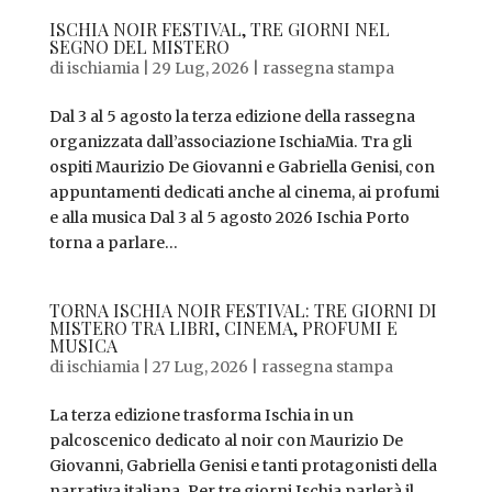
ISCHIA NOIR FESTIVAL, TRE GIORNI NEL
SEGNO DEL MISTERO
di
ischiamia
|
29 Lug, 2026
|
rassegna stampa
Dal 3 al 5 agosto la terza edizione della rassegna
organizzata dall’associazione IschiaMia. Tra gli
ospiti Maurizio De Giovanni e Gabriella Genisi, con
appuntamenti dedicati anche al cinema, ai profumi
e alla musica Dal 3 al 5 agosto 2026 Ischia Porto
torna a parlare...
TORNA ISCHIA NOIR FESTIVAL: TRE GIORNI DI
MISTERO TRA LIBRI, CINEMA, PROFUMI E
MUSICA
di
ischiamia
|
27 Lug, 2026
|
rassegna stampa
La terza edizione trasforma Ischia in un
palcoscenico dedicato al noir con Maurizio De
Giovanni, Gabriella Genisi e tanti protagonisti della
narrativa italiana. Per tre giorni Ischia parlerà il