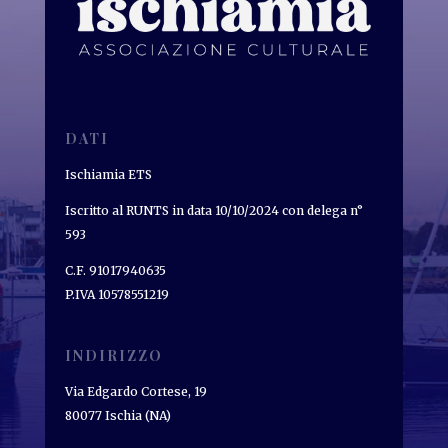
DATI
Ischiamia ETS
Iscritto al RUNTS in data 10/10/2024 con delega n°
593
C.F. 91017940635
P.IVA 10578551219
INDIRIZZO
Via Edgardo Cortese, 19
80077 Ischia (NA)