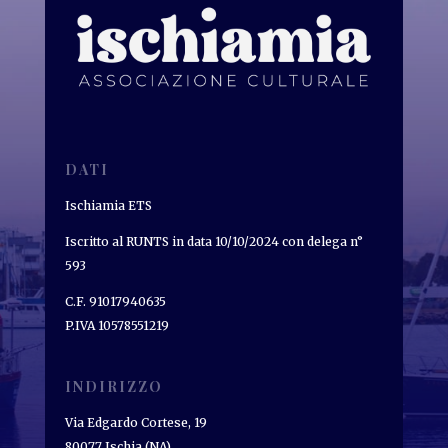
DATI
Ischiamia ETS
Iscritto al RUNTS in data 10/10/2024 con delega n°
593
C.F. 91017940635
P.IVA 10578551219
INDIRIZZO
Via Edgardo Cortese, 19
80077 Ischia (NA)