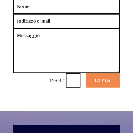
=
INVIA
14 + 3