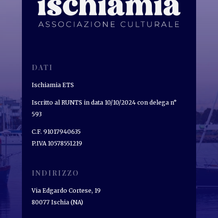
DATI
Ischiamia ETS
Iscritto al RUNTS in data 10/10/2024 con delega n°
593
C.F. 91017940635
P.IVA 10578551219
INDIRIZZO
Via Edgardo Cortese, 19
80077 Ischia (NA)